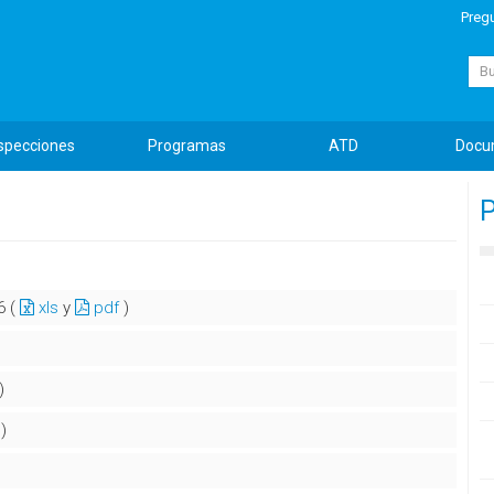
Preg
Busc
specciones
Programas
ATD
Docu
P
6 (
xls
y
pdf
)
)
)