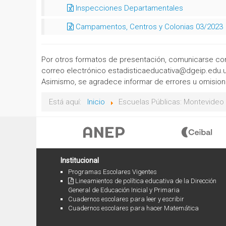
Inspecciones Departamentales
Campamentos, Centros y Colonias 03/2023
Por otros formatos de presentación, comunicarse con 
correo electrónico estadisticaeducativa@dgeip.edu.uy
Asimismo, se agradece informar de errores u omisione
Está aquí:
Inicio
Escuelas Públicas: Montevideo e
Institucional
Programas Escolares Vigentes
Lineamientos de política educativa de la Dirección
General de Educación Inicial y Primaria
Cuadernos escolares para leer y escribir
Cuadernos escolares para hacer Matemática