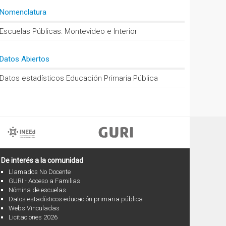
Nomenclatura
Escuelas Públicas: Montevideo e Interior
Datos Abiertos
Datos estadísticos Educación Primaria Pública
De interés a la comunidad
Llamados No Docente
GURI - Acceso a Familias
Nómina de escuelas
Datos estadísticos educación primaria pública
Webs Vinculadas
Licitaciones 2026