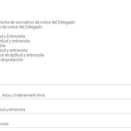
fecha de escrutinio de votos del Delegado.
o de votos del Delegado.
d y Entrevista
itud y entrevista
sta
ud y entrevista
a de aptitud y entrevista
de prelación
 Acta y Ordenamiento final.
ud y entrevista
vista