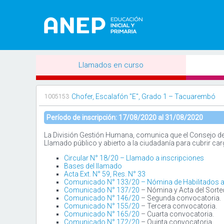
Llamados en curso
Chofer, Escalafón "E", Grado 1 – Tacuarembó
1005153
Período de inscripción: 17/08/2020 al 31/08/2020
La División Gestión Humana, comunica que el Consejo de Ed
Llamado público y abierto a la ciudadanía para cubrir ca
Circular N° 18/20 – Llamado a inscripciones
Bases del llamado
Acta Ext. N° 59, Res. N° 33
Comunicado N° 133/20 – Nómina de Habilitados al
Comunicado N° 137/20
– Nómina y Acta del Sorte
Comunicado N° 146/20
– Segunda convocatoria.
Comunicado N° 155/20
– Tercera convocatoria.
Comunicado N° 165/20
– Cuarta convocatoria.
Comunicado N° 172/20
– Quinta convocatoria.