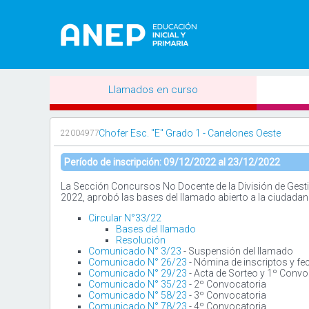
Llamados en curso
Chofer Esc. "E" Grado 1 - Canelones Oeste
22004977
Período de inscripción: 09/12/2022 al 23/12/2022
La Sección Concursos No Docente de la División de Gesti
2022, aprobó las bases del llamado abierto a la ciudadan
Circular N°33/22
Bases del llamado
Resolución
Comunicado N° 3/23
- Suspensión del llamado
Comunicado N° 26/23
- Nómina de inscriptos y fe
Comunicado N° 29/23
- Acta de Sorteo y 1º Convo
Comunicado N° 35/23
- 2º Convocatoria
Comunicado N° 58/23
- 3º Convocatoria
Comunicado N° 78/23
- 4º Convocatoria