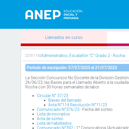
Llamados en curso
Administrativo, Escalafón "C" Grado 2 - Rocha
22011142
Período de inscripción: 07/07/2023 al 21/07/2023
La Sección Concursos No Docente de la División Gestión 
26/06/23, las Bases para el Llamado Abierto a la ciudada
Rocha con 30 horas semanales de labor.
Circular N° 37/23
Bases del llamado
Acta N°114 Resolución N°11/23
Comunicado N°376/23
- Fecha del sorteo
Lista de inscriptos
Acta de sorteo
Lista de habilitados
Comunicado N°392
- 1° Convocatoria (Actualizad