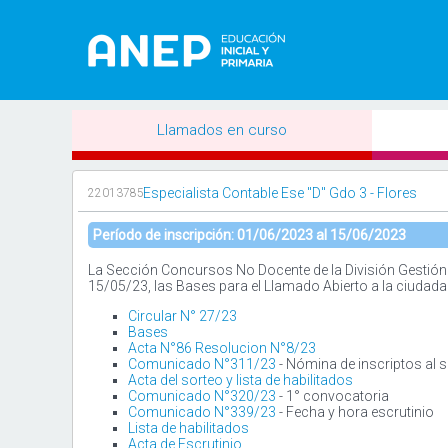
Llamados en curso
Especialista Contable Ese "D" Gdo 3 - Flores
22013785
Período de inscripción: 01/06/2023 al 15/06/2023
La Sección Concursos No Docente de la División Gestión 
15/05/23, las Bases para el Llamado Abierto a la ciudada
Circular N° 27/23
Bases
Acta N°86 Resolucion N°8/23
Comunicado N°311/23
- Nómina de inscriptos al s
Acta del sorteo y lista de habilitados
Comunicado N°320/23
- 1° convocatoria
Comunicado N°339/23
- Fecha y hora escrutinio
Lista de habilitados
Acta de Escrutinio