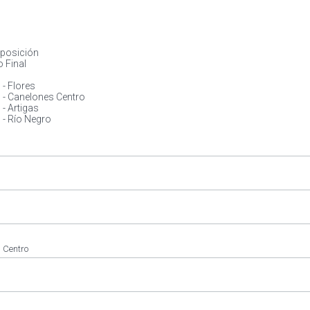
oposición
 Final
 - Flores
s - Canelones Centro
 - Artigas
 - Río Negro
 Centro