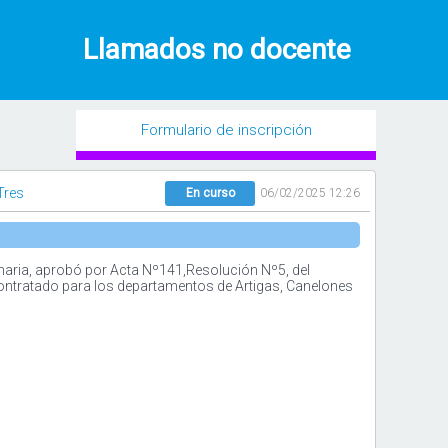
Llamados no docente
Formulario de inscripción
Tres
En curso
06/02/2025 12:26
maria, aprobó por Acta Nº141,Resolución Nº5, del
contratado para los departamentos de Artigas, Canelones