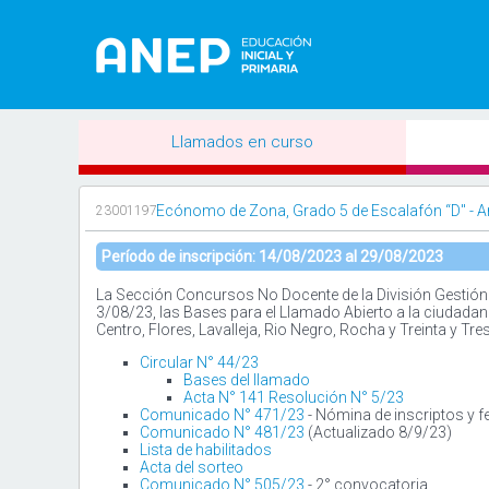
Llamados en curso
Ecónomo de Zona, Grado 5 de Escalafón “D" - Arti
23001197
Período de inscripción: 14/08/2023 al 29/08/2023
La Sección Concursos No Docente de la División Gestión 
3/08/23, las Bases para el Llamado Abierto a la ciudada
Centro, Flores, Lavalleja, Rio Negro, Rocha y Treinta y Tres
Circular N° 44/23
Bases del llamado
Acta N° 141 Resolución N° 5/23
Comunicado N° 471/23
- Nómina de inscriptos y f
Comunicado N° 481/23
(Actualizado 8/9/23)
Lista de habilitados
Acta del sorteo
Comunicado N° 505/23
- 2° convocatoria