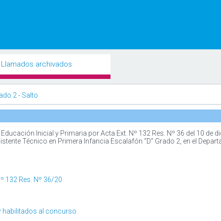
Llamados archivados
ado 2 - Salto
ucación Inicial y Primaria por Acta Ext. Nº 132 Res. Nº 36 del 10 de d
sistente Técnico en Primera Infancia Escalafón “D” Grado 2, en el Depar
 Nº 132 Res. Nº 36/20
 habilitados al concurso.