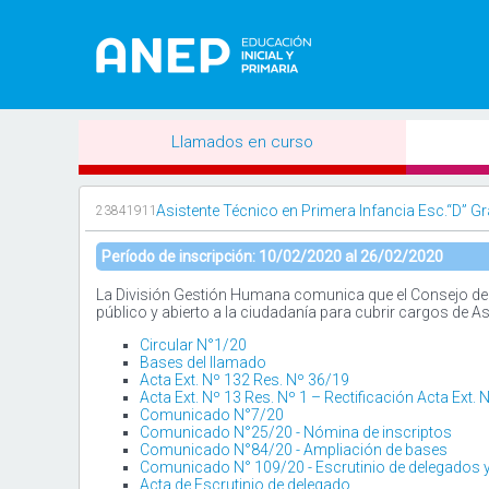
Llamados en curso
Asistente Técnico en Primera Infancia Esc.“D” Gr
23841911
Período de inscripción: 10/02/2020 al 26/02/2020
La División Gestión Humana comunica que el Consejo de Ed
público y abierto a la ciudadanía para cubrir cargos de A
Circular N°1/20
Bases del llamado
Acta Ext. Nº 132 Res. Nº 36/19
Acta Ext. Nº 13 Res. Nº 1 – Rectificación Acta Ext.
Comunicado N°7/20
Comunicado N°25/20 - Nómina de inscriptos
Comunicado N°84/20 - Ampliación de bases
Comunicado N° 109/20 - Escrutinio de delegados y
Acta de Escrutinio de delegado