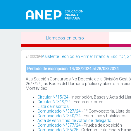
Llamados en curso
Asistente Técnico en Primer Infancia, Esc. "D", Gr
24000394
Período de inscripción: 14/08/2024 al 28/08/2024
ALa Sección Concursos No Docente de la División Gestión
26/7/24, las Bases del Llamado público y abierto a la ci
Montevideo.
Circular N°15/24
- Inscripción, Bases y Acta del L
Circular N°319/24
- Fecha de sorteo
Lista de inscritos
Comunicado N°327/24
- 1° Convocatoria, Lista de
Comunicado N°340/24
- Escrutinio y habilitados
Acta de escrutinio de votos del delegado
Comunicado N°377/24
- Prueba de oposición
Comunicado N°55/25
- Ordenamiento Final y Elim