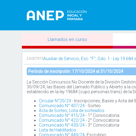
Llamados en curso
Auxiliar de Servicio, Esc. "F", Gdo. 1 - Ley 19.68
24007975
Período de inscripción: 17/10/2024 al 31/10/2024
La Sección Concursos No Docente de la División Gestión 
30/09/24, las Bases del Llamado Público y Abierto a la ci
establecido en la ley 19684 (cupo personas trans) de la D
Circular N°20/24
- Inscripciones, Bases y Acta del
Comunicado N° 407/24
- Sorteo
Acta de Sorteo, Lista de sorteados
Comunicado N° 415/24
- 1° Convocatoria
Comunicado N° 422/24
- 2° Convocatoria
Comunicado N° 430/24
- 3° Convocatoria
Lista de Habilitados
Comunicado N° 449/24
-Escrutinio