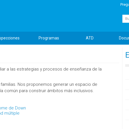
Preg
Busc
specciones
Programas
ATD
Docu
E
iliar a las estrategias y procesos de enseñanza de la
s familias. Nos proponemos generar un espacio de
ía común para construir ámbitos más inclusivos.
drome de Down
ad múltiple