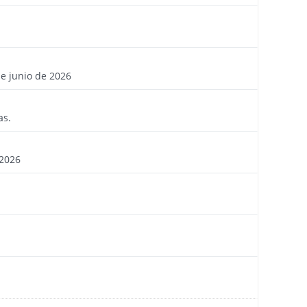
4588
4587
e junio de 2026
4567
as.
4539
 2026
4499
4481
4441