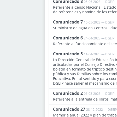
Comunicado 8
05-06-2023 — DGEIP
Referente a Censo Nacional. Listado
de referencias y nómina de los refere
Comunicado 7
15-05-2023 — DGEIP
Suministro de agua en Centros Educ
Comunicado 6
24-04-2023 — DGEIP
Referente al funcionamiento del serv
Comunicado 5
11-04-2023 — DGEIP
La Dirección General de Educación Ini
articuladas por el Consejo Directivo
boletín en formato de tríptico desti
pública y sus familias sobre los ca
Educativa. En tal sentido y para coor
DGEIP hace saber el mecanismo de re
Comunicado 2
06-03-2023 — DGEIP
Referente a la entrega de libros, ma
Comunicado 27
28-12-2022 — DGEIP
Memoria anual 2022 y plan de trabaj