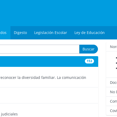
ados
Digesto
Legislación Escolar
Ley de Educación
Nor
Buscar
153
4598
econocer la diversidad familiar. La comunicación
Doc
No 
4593
Com
4594
Covi
judiciales