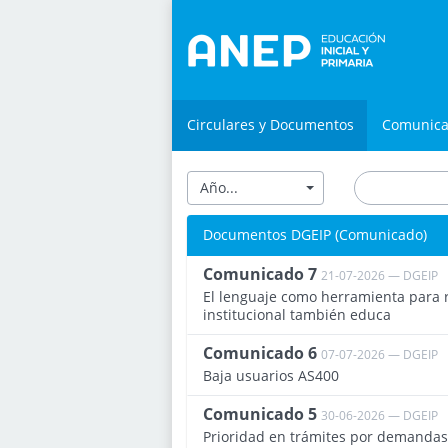
Circulares y Documentos
Comunic
Año...
Documentos DGEIP (Comunicado)
Comunicado 7
21-07-2026 — DGEIP
El lenguaje como herramienta para r
institucional también educa
Comunicado 6
07-07-2026 — DGEIP
Baja usuarios AS400
Comunicado 5
30-06-2026 — DGEIP
Prioridad en trámites por demandas 