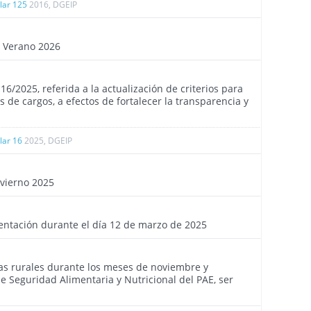
ular 125
2016, DGEIP
4482
e Verano 2026
4430
°16/2025, referida a la actualización de criterios para
de cargos, a efectos de fortalecer la transparencia y
ular 16
2025, DGEIP
4332
nvierno 2025
4286
entación durante el día 12 de marzo de 2025
4226
as rurales durante los meses de noviembre y
 Seguridad Alimentaria y Nutricional del PAE, ser