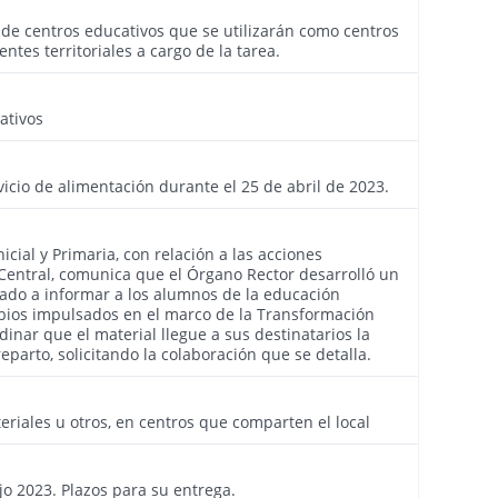
3904
 de centros educativos que se utilizarán como centros
ntes territoriales a cargo de la tarea.
3895
ativos
3885
icio de alimentación durante el 25 de abril de 2023.
3878
cial y Primaria, con relación a las acciones
 Central, comunica que el Órgano Rector desarrolló un
nado a informar a los alumnos de la educación
mbios impulsados en el marco de la Transformación
dinar que el material llegue a sus destinatarios la
parto, solicitando la colaboración que se detalla.
3864
teriales u otros, en centros que comparten el local
3834
o 2023. Plazos para su entrega.