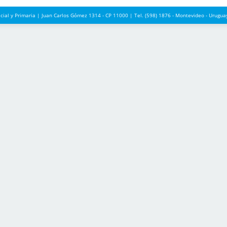
icial y Primaria | Juan Carlos Gómez 1314 - CP 11000 | Tel. (598) 1876 - Montevideo - Urug