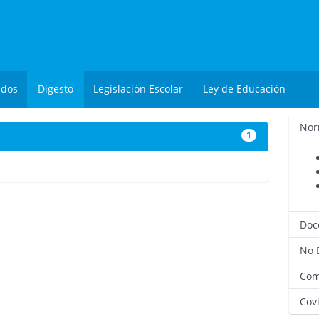
ados
Digesto
Legislación Escolar
Ley de Educación
Nor
1
2880
Doc
No 
Com
Covi