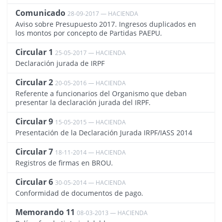
Comunicado
28-09-2017 — HACIENDA
1938
Aviso sobre Presupuesto 2017. Ingresos duplicados en
los montos por concepto de Partidas PAEPU.
Circular 1
25-05-2017 — HACIENDA
1819
Declaración jurada de IRPF
Circular 2
20-05-2016 — HACIENDA
1377
Referente a funcionarios del Organismo que deban
presentar la declaración jurada del IRPF.
Circular 9
15-05-2015 — HACIENDA
1937
Presentación de la Declaración Jurada IRPF/IASS 2014
Circular 7
18-11-2014 — HACIENDA
1013
Registros de firmas en BROU.
Circular 6
30-05-2014 — HACIENDA
1011
Conformidad de documentos de pago.
Memorando 11
08-03-2013 — HACIENDA
1146