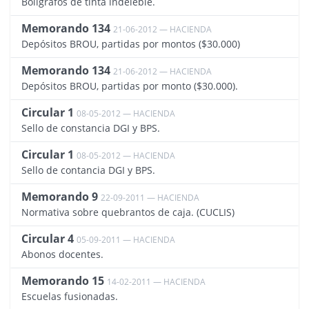
Bolígrafos de tinta indeleble.
Memorando 134
21-06-2012 — HACIENDA
1004
Depósitos BROU, partidas por montos ($30.000)
Memorando 134
21-06-2012 — HACIENDA
1145
Depósitos BROU, partidas por monto ($30.000).
Circular 1
08-05-2012 — HACIENDA
1029
Sello de constancia DGI y BPS.
Circular 1
08-05-2012 — HACIENDA
1149
Sello de contancia DGI y BPS.
Memorando 9
22-09-2011 — HACIENDA
1014
Normativa sobre quebrantos de caja. (CUCLIS)
Circular 4
05-09-2011 — HACIENDA
1017
Abonos docentes.
Memorando 15
14-02-2011 — HACIENDA
1147
Escuelas fusionadas.