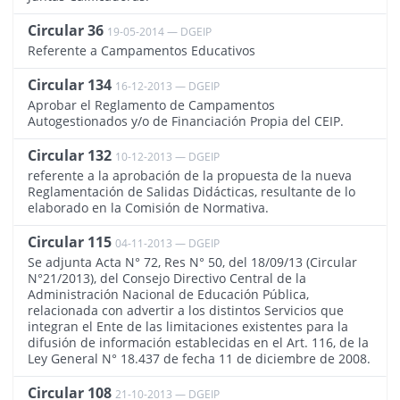
Circular 36
19-05-2014 — DGEIP
780
Referente a Campamentos Educativos
Circular 134
16-12-2013 — DGEIP
737
Aprobar el Reglamento de Campamentos
Autogestionados y/o de Financiación Propia del CEIP.
Circular 132
10-12-2013 — DGEIP
733
referente a la aprobación de la propuesta de la nueva
Reglamentación de Salidas Didácticas, resultante de lo
elaborado en la Comisión de Normativa.
Circular 115
04-11-2013 — DGEIP
713
Se adjunta Acta N° 72, Res N° 50, del 18/09/13 (Circular
N°21/2013), del Consejo Directivo Central de la
Administración Nacional de Educación Pública,
relacionada con advertir a los distintos Servicios que
integran el Ente de las limitaciones existentes para la
difusión de información establecidas en el Art. 116, de la
Ley General N° 18.437 de fecha 11 de diciembre de 2008.
Circular 108
21-10-2013 — DGEIP
704