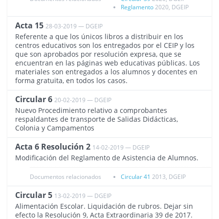
Reglamento
2020, DGEIP
Acta 15
28-03-2019 — DGEIP
2323
Referente a que los únicos libros a distribuir en los
centros educativos son los entregados por el CEIP y los
que son aprobados por resolución expresa, que se
encuentran en las páginas web educativas públicas. Los
materiales son entregados a los alumnos y docentes en
forma gratuita, en todos los casos.
Circular 6
20-02-2019 — DGEIP
2316
Nuevo Procedimiento relativo a comprobantes
respaldantes de transporte de Salidas Didácticas,
Colonia y Campamentos
Acta 6 Resolución 2
14-02-2019 — DGEIP
2345
Modificación del Reglamento de Asistencia de Alumnos.
Documentos relacionados
Circular 41
2013, DGEIP
Circular 5
13-02-2019 — DGEIP
2314
Alimentación Escolar. Liquidación de rubros. Dejar sin
efecto la Resolución 9, Acta Extraordinaria 39 de 2017.