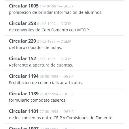
Circular 1005
14-10-1997 — DGEIP
843
prohibición de brindar información de alumnos.
Circular 258
01-08-1997 — DGEIP
841
de convenios de Com.Fomento con MTOP.
Circular 220
21-03-1997 — DGEIP
842
del libro copiador de notas.
Circular 152
12-09-1996 — DGEIP
3530
Referente a apertura de cuentas.
Circular 1194
08-08-1994 — DGEIP
848
Prohibición de comercializar artículos.
Circular 1189
21-07-1994 — DGEIP
840
formulario comodato caseros.
Circular 1101
27-08-1993 — DGEIP
836
de los convenios entre CEIP y Comisiones de Fomento.
Circular 1097
837