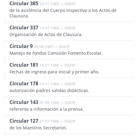
Circular 385
23-11-1988 — DGEIP
825
de la asistencia del Cuerpo Inspectivo a los Actos de
Clausura.
Circular 337
13-07-1988 — DGEIP
824
Organización de Actos de Clausura.
Circular 9
00-06-1987 — DGEIP
3555
Manejo de fondos Comisión Fomento Escolar.
Circular 181
18-11-1986 — DGEIP
822
Fechas de ingreso para inicial y primer año.
Circular 178
13-11-1986 — DGEIP
820
autorización padres salidas didácticas.
Circular 143
01-09-1986 — DGEIP
819
referente a información a la prensa.
Circular 127
31-07-1986 — DGEIP
821
de los Maestros Secretarios.