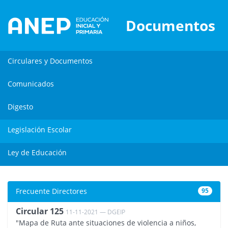
Documentos
Circulares y Documentos
Comunicados
Digesto
Legislación Escolar
Ley de Educación
Frecuente Directores
95
Circular 125
11-11-2021 — DGEIP
3556
"Mapa de Ruta ante situaciones de violencia a niños,