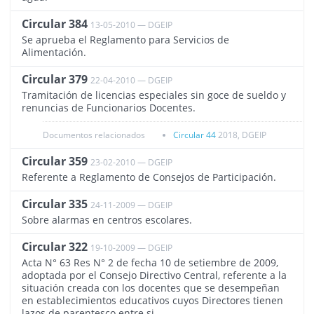
Circular 384
13-05-2010 — DGEIP
245
Se aprueba el Reglamento para Servicios de
Alimentación.
Circular 379
22-04-2010 — DGEIP
249
Tramitación de licencias especiales sin goce de sueldo y
renuncias de Funcionarios Docentes.
Documentos relacionados
Circular 44
2018, DGEIP
Circular 359
23-02-2010 — DGEIP
268
Referente a Reglamento de Consejos de Participación.
Circular 335
24-11-2009 — DGEIP
93
Sobre alarmas en centros escolares.
Circular 322
19-10-2009 — DGEIP
105
Acta N° 63 Res N° 2 de fecha 10 de setiembre de 2009,
adoptada por el Consejo Directivo Central, referente a la
situación creada con los docentes que se desempeñan
en establecimientos educativos cuyos Directores tienen
lazos de parentesco entre si.