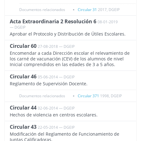
Documentos relacionados
Circular 31
2017, DGEIP
Acta Extraordinaria 2 Resolución 6
08-01-2019
2287
— DGEIP
Aprobar el Protocolo y Distribución de Útiles Escolares.
Circular 60
27-08-2018 — DGEIP
2190
Encomendar a cada Dirección escolar el relevamiento de
los carné de vacunación (CEV) de los alumnos de nivel
Inicial comprendidos en las edades de 3 a 5 años.
Circular 46
05-06-2014 — DGEIP
793
Reglamento de Supervisión Docente.
Documentos relacionados
Circular 371
1998, DGEIP
Circular 44
02-06-2014 — DGEIP
788
Hechos de violencia en centros escolares.
Circular 43
22-05-2014 — DGEIP
790
Modificación del Reglamento de Funcionamiento de
Juntas Calificadoras.