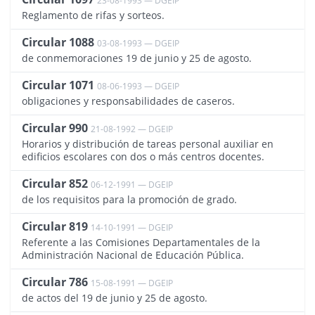
23-08-1993 — DGEIP
Reglamento de rifas y sorteos.
Circular 1088
03-08-1993 — DGEIP
838
de conmemoraciones 19 de junio y 25 de agosto.
Circular 1071
08-06-1993 — DGEIP
839
obligaciones y responsabilidades de caseros.
Circular 990
21-08-1992 — DGEIP
2621
Horarios y distribución de tareas personal auxiliar en
edificios escolares con dos o más centros docentes.
Circular 852
06-12-1991 — DGEIP
834
de los requisitos para la promoción de grado.
Circular 819
14-10-1991 — DGEIP
3540
Referente a las Comisiones Departamentales de la
Administración Nacional de Educación Pública.
Circular 786
15-08-1991 — DGEIP
833
de actos del 19 de junio y 25 de agosto.