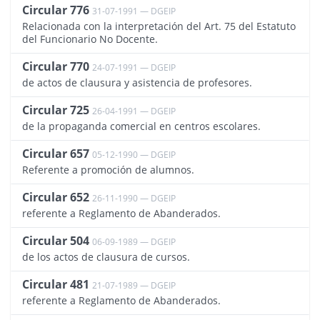
Circular 776
31-07-1991 — DGEIP
3539
Relacionada con la interpretación del Art. 75 del Estatuto
del Funcionario No Docente.
Circular 770
24-07-1991 — DGEIP
832
de actos de clausura y asistencia de profesores.
Circular 725
26-04-1991 — DGEIP
831
de la propaganda comercial en centros escolares.
Circular 657
05-12-1990 — DGEIP
830
Referente a promoción de alumnos.
Circular 652
26-11-1990 — DGEIP
902
referente a Reglamento de Abanderados.
Circular 504
06-09-1989 — DGEIP
829
de los actos de clausura de cursos.
Circular 481
21-07-1989 — DGEIP
903
referente a Reglamento de Abanderados.