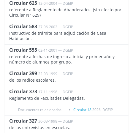
Circular 625
12-04-2004 — DGEIP
815
referente a Reglamento de Abanderados. (sin efecto por
Circular N° 629)
Circular 583
27-06-2002 — DGEIP
826
Instructivo de trámite para adjudicación de Casa
Habitación.
Circular 555
02-11-2001 — DGEIP
817
referente a fechas de ingreso a inicial y primer año y
número de alumnos por grupo.
Circular 399
22-03-1999 — DGEIP
844
de los radios escolares.
Circular 373
17-11-1998 — DGEIP
847
Reglamento de Facultades Delegadas.
Documentos relacionados
Circular 18
2026, DGEIP
Circular 327
30-03-1998 — DGEIP
823
de las entrevistas en escuelas.