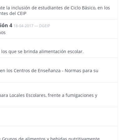
1823
te la inclusión de estudiantes de Ciclo Básico, en los
ntes del CEIP
ción 4
18-04-2017 — DGEIP
3807
nos
1773
 los que se brinda alimentación escolar.
1755
 en los Centros de Enseñanza - Normas para su
1450
para Locales Escolares, frente a fumigaciones y
1152
1082
de Grupos de alimentos y bebidas nutritivamente