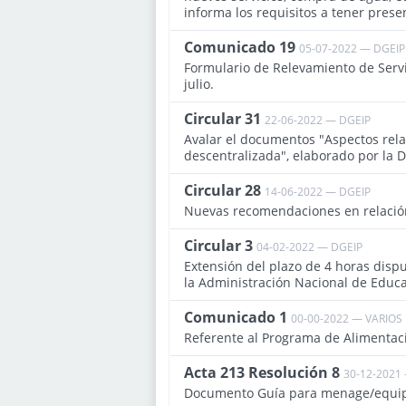
informa los requisitos a tener presen
Comunicado 19
05-07-2022 — DGEIP
Formulario de Relevamiento de Servi
julio.
Circular 31
22-06-2022 — DGEIP
Avalar el documentos "Aspectos rela
descentralizada", elaborado por la D
Circular 28
14-06-2022 — DGEIP
Nuevas recomendaciones en relació
Circular 3
04-02-2022 — DGEIP
Extensión del plazo de 4 horas disp
la Administración Nacional de Educa
Comunicado 1
00-00-2022 — VARIOS
Referente al Programa de Alimentaci
Acta 213 Resolución 8
30-12-2021
Documento Guía para menage/equipa