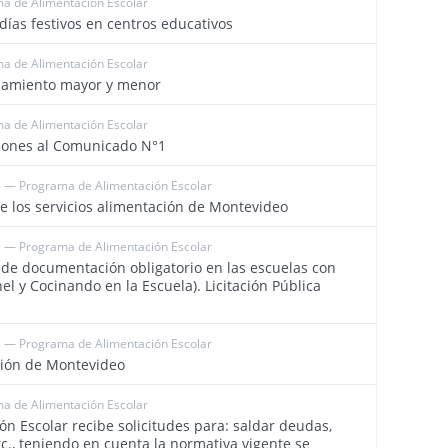
a de Alimentación Escolar
3948
ías festivos en centros educativos
a de Alimentación Escolar
3929
ipamiento mayor y menor
a de Alimentación Escolar
3919
iones al Comunicado N°1
 — Programa de Alimentación Escolar
3920
de los servicios alimentación de Montevideo
 — Programa de Alimentación Escolar
3861
e de documentación obligatorio en las escuelas con
el y Cocinando en la Escuela). Licitación Pública
 — Programa de Alimentación Escolar
3860
ción de Montevideo
a de Alimentación Escolar
3862
n Escolar recibe solicitudes para: saldar deudas,
c., teniendo en cuenta la normativa vigente se