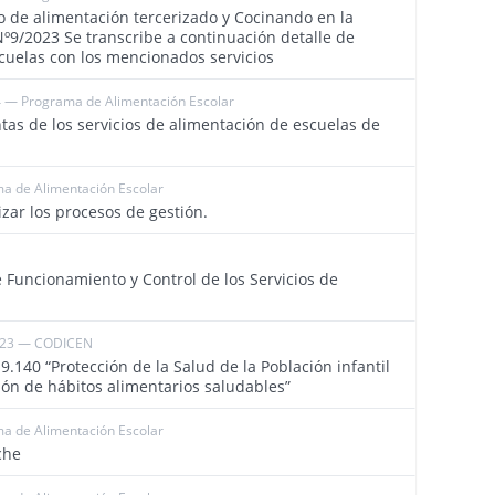
io de alimentación tercerizado y Cocinando en la
Nº9/2023 Se transcribe a continuación detalle de
cuelas con los mencionados servicios
 — Programa de Alimentación Escolar
4072
tas de los servicios de alimentación de escuelas de
a de Alimentación Escolar
4073
izar los procesos de gestión.
4086
uncionamiento y Control de los Servicios de
023 — CODICEN
4093
19.140 “Protección de la Salud de la Población infantil
ión de hábitos alimentarios saludables”
a de Alimentación Escolar
4060
che