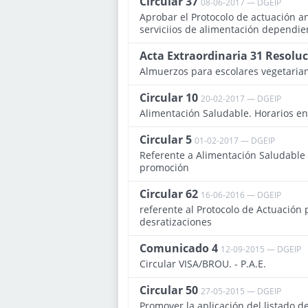
Circular 37
08-06-2017 — DGEIP
Aprobar el Protocolo de actuación an
serviciios de alimentación dependie
Acta Extraordinaria 31 Resolu
Almuerzos para escolares vegetaria
Circular 10
20-02-2017 — DGEIP
Alimentación Saludable. Horarios en
Circular 5
01-02-2017 — DGEIP
Referente a Alimentación Saludable
promoción
Circular 62
16-06-2016 — DGEIP
referente al Protocolo de Actuación 
desratizaciones
Comunicado 4
12-09-2015 — DGEIP
Circular VISA/BROU. - P.A.E.
Circular 50
27-05-2015 — DGEIP
Promover la aplicación del listado 