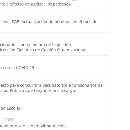
te a efectos de agilizar los procesos.
3709
cios - PAE. Actualización de nóminas en el mes de
3702
cionados con la mejora de la gestión
irección Ejecutiva de Gestión Organizacional.
3697
n con el COVID-19
3619
uesto para concurrir a vacunatorios a funcionarios de
ción Publica que tengan niños a cargo.
3634
ón Escolar.
 — DGEIP
3597
miento servicio de Alimentación.