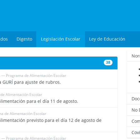
ados
Digesto
Legislación Escolar
Ley de Educación
Nor
38
 — Programa de Alimentación Escolar
4570
 GURÍ para ajuste de rubros.
de Alimentación Escolar
4357
Doc
limentación para el día 11 de agosto.
No 
a de Alimentación Escolar
4353
limentación previsto para el día 12 de agosto de
Com
Covi
 — Programa de Alimentación Escolar
4074