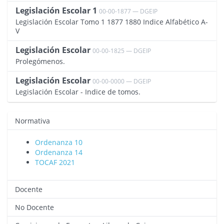
Legislación Escolar 1
00-00-1877 — DGEIP
3600
Legislación Escolar Tomo 1 1877 1880 Indice Alfabético A-
V
Legislación Escolar
00-00-1825 — DGEIP
3772
Prolegómenos.
Legislación Escolar
00-00-0000 — DGEIP
2964
Legislación Escolar - Indice de tomos.
Normativa
Ordenanza 10
Ordenanza 14
TOCAF 2021
Docente
No Docente