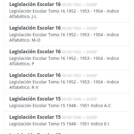
Legislación Escolar 16
00-00-1952 — DGEIP
2873
Legislación Escolar Tomo 16 1952 - 1953 - 1954 - Indice
Alfabético. J-L
Legislación Escolar 16
00-00-1952 — DGEIP
2874
Legislación Escolar Tomo 16 1952 - 1953 - 1954 - Indice
Alfabético. M-O
Legislación Escolar 16
00-00-1952 — DGEIP
2875
Legislación Escolar Tomo 16 1952 - 1953 - 1954 - Indice
Alfabético. P
Legislación Escolar 16
00-00-1952 — DGEIP
2876
Legislación Escolar Tomo 16 1952 - 1953 - 1954 - Indice
Alfabético. R-V
Legislación Escolar 15
00-00-1948 — DGEIP
3091
Legislación Escolar Tomo 15 1948 - 1951 Indice A-C
Legislación Escolar 15
00-00-1948 — DGEIP
3092
Legislación Escolar Tomo 15 1948 - 1951 Indice E-I