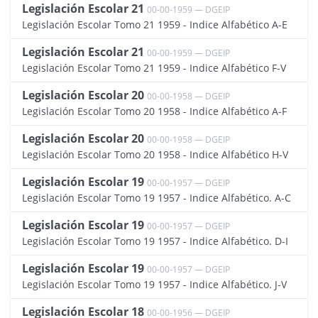
Legislación Escolar 21
00-00-1959 — DGEIP
2958
Legislación Escolar Tomo 21 1959 - Indice Alfabético A-E
Legislación Escolar 21
00-00-1959 — DGEIP
2959
Legislación Escolar Tomo 21 1959 - Indice Alfabético F-V
Legislación Escolar 20
00-00-1958 — DGEIP
2956
Legislación Escolar Tomo 20 1958 - Indice Alfabético A-F
Legislación Escolar 20
00-00-1958 — DGEIP
2957
Legislación Escolar Tomo 20 1958 - Indice Alfabético H-V
Legislación Escolar 19
00-00-1957 — DGEIP
2898
Legislación Escolar Tomo 19 1957 - Indice Alfabético. A-C
Legislación Escolar 19
00-00-1957 — DGEIP
2899
Legislación Escolar Tomo 19 1957 - Indice Alfabético. D-I
Legislación Escolar 19
00-00-1957 — DGEIP
2900
Legislación Escolar Tomo 19 1957 - Indice Alfabético. J-V
Legislación Escolar 18
00-00-1956 — DGEIP
2889