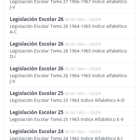
Legislación Escolar Tomo 27 1966-1967 Indice alfabético
J-V
Legislación Escolar 26
00-00-1964 — DGEIP
3016
Legislación Escolar Tomo 26 1964-1965 Indice alfabético
A-C
Legislación Escolar 26
00-00-1964 — DGEIP
3017
Legislación Escolar Tomo 26 1964-1965 Indice alfabético
D-I
Legislación Escolar 26
00-00-1964 — DGEIP
3018
Legislación Escolar Tomo 26 1964-1965 Indice alfabético
J-V
Legislación Escolar 25
00-00-1963 — DGEIP
2954
Legislación Escolar Tomo 25 1963 Indice Alfabético A-D
Legislación Escolar 25
00-00-1963 — DGEIP
2955
Legislación Escolar Tomo 25 1963 Indice Alfabético E-V
Legislación Escolar 24
00-00-1962 — DGEIP
2952
Legislación Escolar Tomo 24 1962 Indice Alfabético A-I