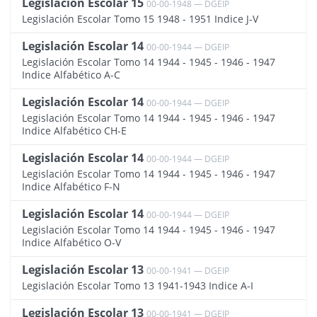
Legislación Escolar 15
00-00-1948 — DGEIP
3093
Legislación Escolar Tomo 15 1948 - 1951 Indice J-V
Legislación Escolar 14
00-00-1944 — DGEIP
3083
Legislación Escolar Tomo 14 1944 - 1945 - 1946 - 1947
Indice Alfabético A-C
Legislación Escolar 14
00-00-1944 — DGEIP
3084
Legislación Escolar Tomo 14 1944 - 1945 - 1946 - 1947
Indice Alfabético CH-E
Legislación Escolar 14
00-00-1944 — DGEIP
3085
Legislación Escolar Tomo 14 1944 - 1945 - 1946 - 1947
Indice Alfabético F-N
Legislación Escolar 14
00-00-1944 — DGEIP
3086
Legislación Escolar Tomo 14 1944 - 1945 - 1946 - 1947
Indice Alfabético O-V
Legislación Escolar 13
00-00-1941 — DGEIP
3303
Legislación Escolar Tomo 13 1941-1943 Indice A-I
Legislación Escolar 13
00-00-1941 — DGEIP
3304