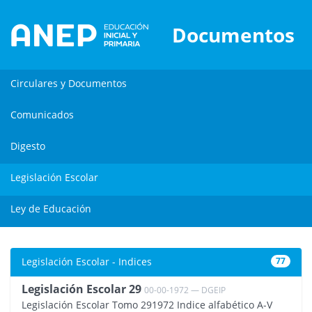
Documentos
Circulares y Documentos
Comunicados
Digesto
Legislación Escolar
Ley de Educación
Legislación Escolar - Indices
77
Legislación Escolar 29
00-00-1972 — DGEIP
3036
Legislación Escolar Tomo 291972 Indice alfabético A-V