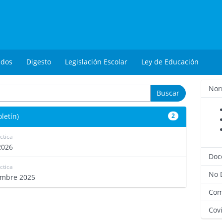
ados
Digesto
Legislación Escolar
Ley de Educación
Nor
Buscar
letín)
2
ctica
4599
2026
Doc
ctica
4423
No 
iembre 2025
Com
Covi