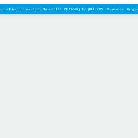
icial y Primaria | Juan Carlos Gómez 1314 - CP 11000 | Tel. (598) 1876 - Montevideo - Urug