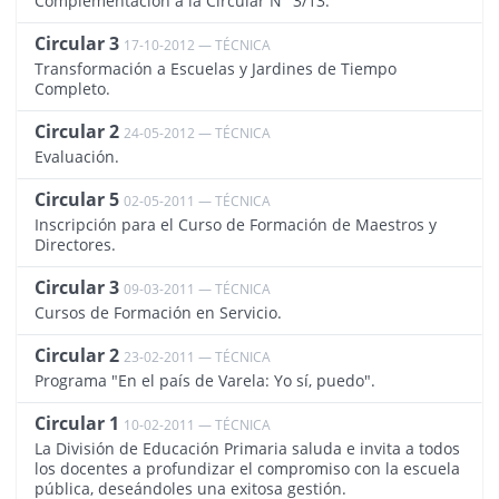
Complementación a la Circular N° 3/13.
Circular 3
17-10-2012 — TÉCNICA
1514
Transformación a Escuelas y Jardines de Tiempo
Completo.
Circular 2
24-05-2012 — TÉCNICA
1513
Evaluación.
Circular 5
02-05-2011 — TÉCNICA
1512
Inscripción para el Curso de Formación de Maestros y
Directores.
Circular 3
09-03-2011 — TÉCNICA
1511
Cursos de Formación en Servicio.
Circular 2
23-02-2011 — TÉCNICA
1510
Programa "En el país de Varela: Yo sí, puedo".
Circular 1
10-02-2011 — TÉCNICA
1509
La División de Educación Primaria saluda e invita a todos
los docentes a profundizar el compromiso con la escuela
pública, deseándoles una exitosa gestión.