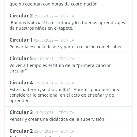
que no cuentan con horas de coordinación
Circular 2
25-03-2022 — TÉCNICA
3655
¡Buenas Noticias! La escritura y los buenos aprendizajes
de nuestros niños en el tapete.
Circular 1
02-03-2022 — TÉCNICA
3635
Pensar la escuela desde y para la relación con el saber
Circular 5
01-10-2021 — TÉCNICA
3504
Volver a tiempo es el título de la “primera canción
circular”
Circular 4
17-09-2021 — TÉCNICA
3471
Este cuaderno ¿se dio vuelta? - Aportes para pensar y
considerar lo emocional en el acto de enseñar y de
aprender.
Circular 3
14-06-2021 — TÉCNICA
3360
Pensar y crear una didáctica de la supervisión
Circular 2
22-04-2021 — TÉCNICA
3309