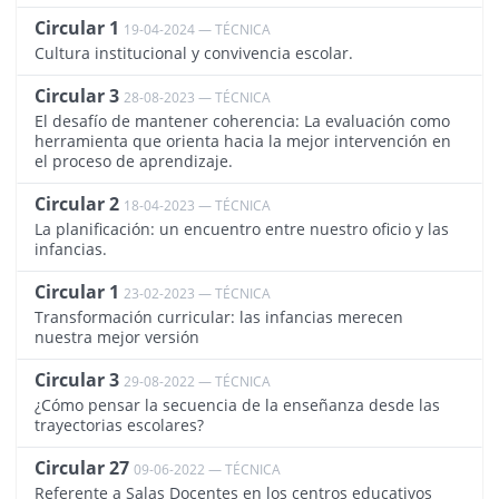
Circular 1
19-04-2024 — TÉCNICA
4108
Cultura institucional y convivencia escolar.
Circular 3
28-08-2023 — TÉCNICA
3965
El desafío de mantener coherencia: La evaluación como
herramienta que orienta hacia la mejor intervención en
el proceso de aprendizaje.
Circular 2
18-04-2023 — TÉCNICA
3882
La planificación: un encuentro entre nuestro oficio y las
infancias.
Circular 1
23-02-2023 — TÉCNICA
3857
Transformación curricular: las infancias merecen
nuestra mejor versión
Circular 3
29-08-2022 — TÉCNICA
3744
¿Cómo pensar la secuencia de la enseñanza desde las
trayectorias escolares?
Circular 27
09-06-2022 — TÉCNICA
3692
Referente a Salas Docentes en los centros educativos