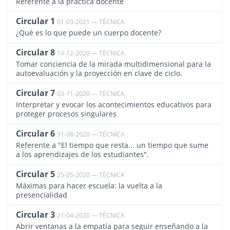
Referente a la práctica docente
Circular 1
01-03-2021 — TÉCNICA
3246
¿Qué es lo que puede un cuerpo docente?
Circular 8
14-12-2020 — TÉCNICA
3129
Tomar conciencia de la mirada multidimensional para la
autoevaluación y la proyección en clave de ciclo.
Circular 7
03-11-2020 — TÉCNICA
3050
Interpretar y evocar los acontecimientos educativos para
proteger procesos singulares
Circular 6
31-08-2020 — TÉCNICA
2951
Referente a "El tiempo que resta... un tiempo que sume
a los aprendizajes de los estudiantes".
Circular 5
25-05-2020 — TÉCNICA
2809
Máximas para hacer escuela: la vuelta a la
presencialidad
Circular 3
21-04-2020 — TÉCNICA
2750
Abrir ventanas a la empatía para seguir enseñando a la