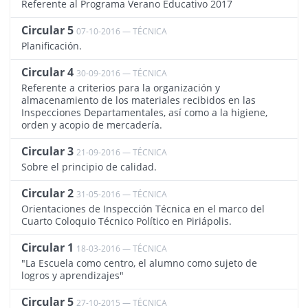
Referente al Programa Verano Educativo 2017
Circular 5
07-10-2016 — TÉCNICA
1622
Planificación.
Circular 4
30-09-2016 — TÉCNICA
1585
Referente a criterios para la organización y
almacenamiento de los materiales recibidos en las
Inspecciones Departamentales, así como a la higiene,
orden y acopio de mercadería.
Circular 3
21-09-2016 — TÉCNICA
1566
Sobre el principio de calidad.
Circular 2
31-05-2016 — TÉCNICA
1456
Orientaciones de Inspección Técnica en el marco del
Cuarto Coloquio Técnico Político en Piriápolis.
Circular 1
18-03-2016 — TÉCNICA
1534
"La Escuela como centro, el alumno como sujeto de
logros y aprendizajes"
Circular 5
27-10-2015 — TÉCNICA
1170