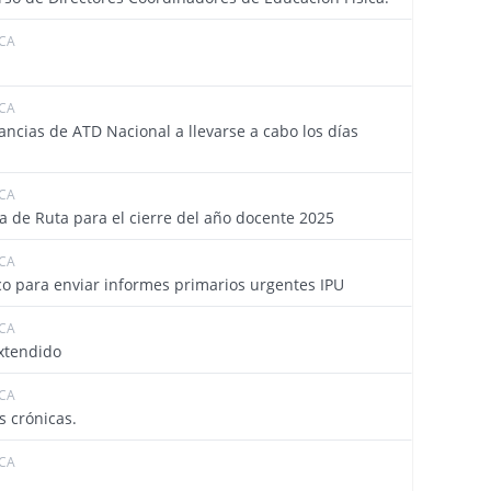
ICA
4449
ICA
4436
tancias de ATD Nacional a llevarse a cabo los días
ICA
4425
a de Ruta para el cierre del año docente 2025
ICA
4424
co para enviar informes primarios urgentes IPU
ICA
4416
xtendido
ICA
4410
s crónicas.
ICA
4409