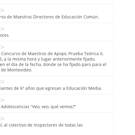
ICA
4408
rso de Maestros Directores de Educación Común.
ICA
4407
tores
ICA
4402
 Concurso de Maestros de Apoyo, Prueba Teórica II,
, a la misma hora y lugar anteriormente fijado,
n el día de la fecha, donde se ha fijado paro para el
o de Montevideo.
ICA
4399
diantes de 6º años que egresan a Educación Media.
ICA
4398
y Adolescencias “Veo, veo, qué vemos?”
ICA
4394
, al colectivo de Inspectores de todas las