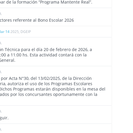
ipar de la formación “Programa Mantente Real”.
A
4503
tores referente al Bono Escolar 2026
ular 14
2025, DGEIP
A
4501
n Técnica para el día 20 de febrero de 2026, a
:00 a 11:00 hs. Esta actividad contará con la
 General.
A
4495
por Acta N°30, del 13/02/2025, de la Dirección
ria, autoriza el uso de los Programas Escolares
 Dichos Programas estarán disponibles en la mesa del
tados por los concursantes oportunamente con la
A
4489
guir.
A
4486