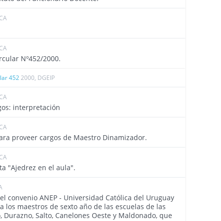
ICA
4546
ICA
4531
ircular Nº452/2000.
ular 452
2000, DGEIP
ICA
4529
os: interpretación
ICA
4530
para proveer cargos de Maestro Dinamizador.
ICA
4520
ta "Ajedrez en el aula".
A
4507
del convenio ANEP - Universidad Católica del Uruguay
 a los maestros de sexto año de las escuelas de las
, Durazno, Salto, Canelones Oeste y Maldonado, que