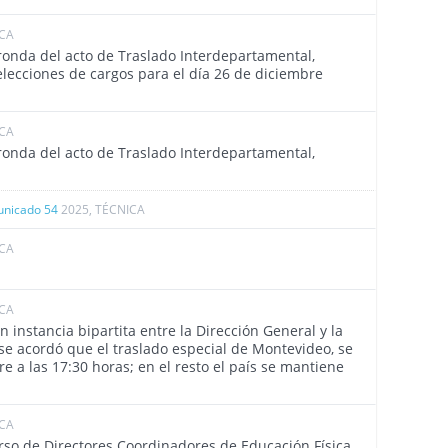
ICA
4469
 ronda del acto de Traslado Interdepartamental,
lecciones de cargos para el día 26 de diciembre
ICA
4468
 ronda del acto de Traslado Interdepartamental,
nicado 54
2025, TÉCNICA
ICA
4461
ICA
4452
 instancia bipartita entre la Dirección General y la
e acordó que el traslado especial de Montevideo, se
re a las 17:30 horas; en el resto el país se mantiene
ICA
4450
so de Directores Coordinadores de Educación Física.