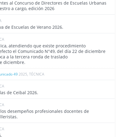
antes al Concurso de Directores de Escuelas Urbanas
stro a cargo, edición 2026
A
4477
va de Escuelas de Verano 2026.
ICA
4473
ídica, atendiendo que existe procedimiento
 efecto el Comunicado N°49, del día 22 de diciembre
oca a la tercera ronda de traslado
de diciembre.
nicado 49
2025, TÉCNICA
ICA
4472
las de Ceibal 2026.
ICA
4471
e los desempeños profesionales docentes de
leristas.
ICA
4470
.