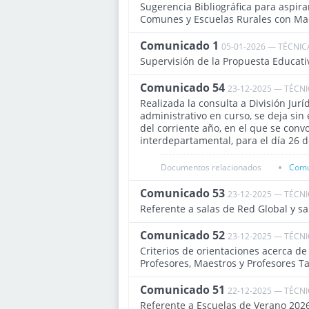
Sugerencia Bibliográfica para aspir
Comunes y Escuelas Rurales con Mae
Comunicado 1
05-01-2026 — TÉCNIC
Supervisión de la Propuesta Educati
Comunicado 54
23-12-2025 — TÉCN
Realizada la consulta a División Jur
administrativo en curso, se deja sin
del corriente año, en el que se conv
interdepartamental, para el día 26 
Documentos relacionados
Comu
Comunicado 53
23-12-2025 — TÉCN
Referente a salas de Red Global y sa
Comunicado 52
23-12-2025 — TÉCN
Criterios de orientaciones acerca d
Profesores, Maestros y Profesores Tal
Comunicado 51
22-12-2025 — TÉCN
Referente a Escuelas de Verano 2026