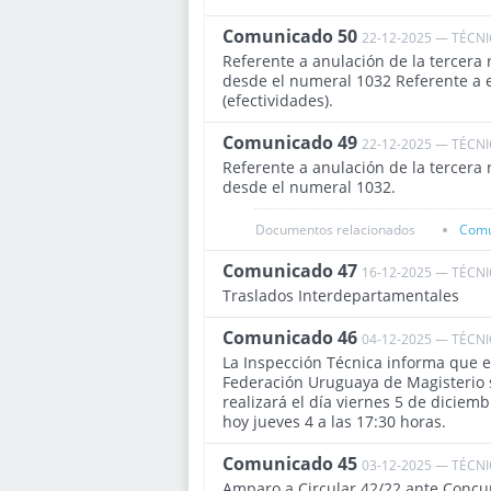
Comunicado 50
22-12-2025 — TÉCN
Referente a anulación de la tercera
desde el numeral 1032 Referente a e
(efectividades).
Comunicado 49
22-12-2025 — TÉCN
Referente a anulación de la tercera
desde el numeral 1032.
Documentos relacionados
Comu
Comunicado 47
16-12-2025 — TÉCN
Traslados Interdepartamentales
Comunicado 46
04-12-2025 — TÉCN
La Inspección Técnica informa que en
Federación Uruguaya de Magisterio s
realizará el día viernes 5 de diciemb
hoy jueves 4 a las 17:30 horas.
Comunicado 45
03-12-2025 — TÉCN
Amparo a Circular 42/22 ante Concur