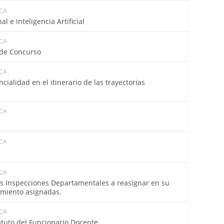
ICA
4590
e Inteligencia Artificial
ICA
4577
 de Concurso
ICA
4574
cialidad en el itinerario de las trayectorias
ICA
4573
ICA
4569
ICA
4560
as Inspecciones Departamentales a reasignar en su
namiento asignadas.
ICA
4555
tatuto del Funcionario Docente.