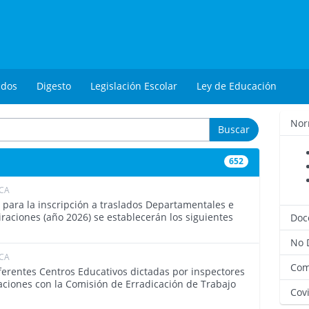
ados
Digesto
Legislación Escolar
Ley de Educación
Nor
Buscar
652
ICA
4612
para la inscripción a traslados Departamentales e
raciones (año 2026) se establecerán los siguientes
Doc
No 
ICA
4607
Com
iferentes Centros Educativos dictadas por inspectores
aciones con la Comisión de Erradicación de Trabajo
Covi