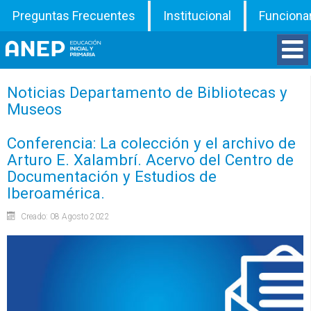
Preguntas Frecuentes
Institucional
Funciona
Divisiones
Noticias Departamento de Bibliotecas y
Museos
Departamentos
Conferencia: La colección y el archivo de
Arturo E. Xalambrí. Acervo del Centro de
Inspecciones
Documentación y Estudios de
Iberoamérica.
Programas
Creado: 08 Agosto 2022
ATD
Documentos