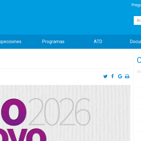
Preg
Busc
specciones
Programas
ATD
Docu
C