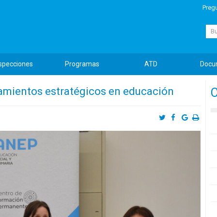
Preg
Busc
specciones
Programas
ATD
Docu
eamientos estratégicos en educación
C