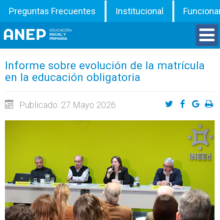
Preguntas Frecuentes
Institucional
Funciona
Divisiones
Informe sobre evolución de la matrícula
en la educación obligatoria
Departamentos
Publicado: 27 Mayo 2026
Inspecciones
Programas
ATD
Documentos