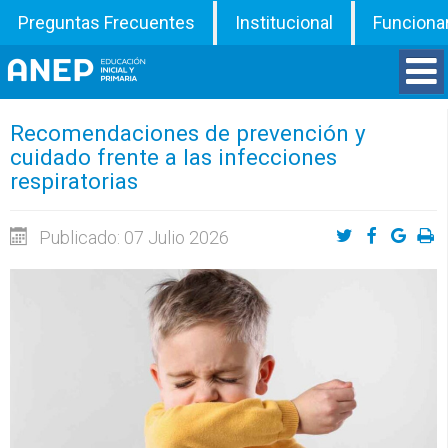
Preguntas Frecuentes
Institucional
Funciona
Divisiones
Recomendaciones de prevención y
cuidado frente a las infecciones
respiratorias
Departamentos
Inspecciones
Publicado: 07 Julio 2026
Programas
ATD
Documentos