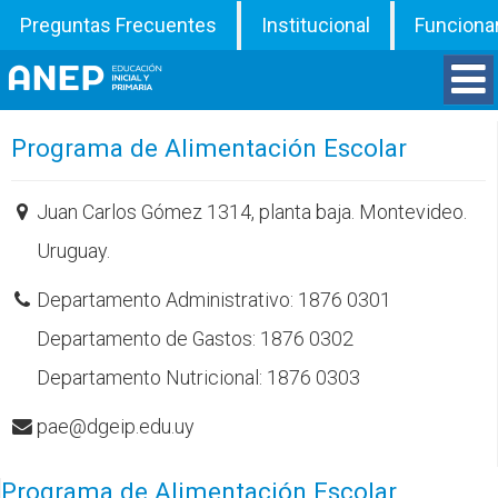
Preguntas Frecuentes
Institucional
Funciona
Divisiones
Programa de Alimentación Escolar
Departamentos
Juan Carlos Gómez 1314, planta baja. Montevideo.
Uruguay.
Inspecciones
Departamento Administrativo: 1876 0301
Programas
Departamento de Gastos: 1876 0302
Departamento Nutricional: 1876 0303
ATD
pae@dgeip.edu.uy
Documentos
Programa de Alimentación Escolar