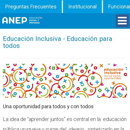
Preguntas Frecuentes
Institucional
Funciona
Divisiones
Educación Inclusiva - Educación para
todos
Departamentos
Inspecciones
Programas
ATD
Una oportunidad para todos y con todos
Documentos
La idea de “aprender juntos” es central en la educación
pública uruguaya y surge del ideario sintetizado en la