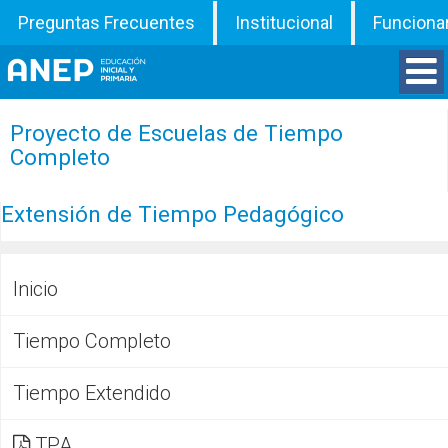
Preguntas Frecuentes
Institucional
Funciona
Divisiones
Proyecto de Escuelas de Tiempo
Completo
Departamentos
Extensión de Tiempo Pedagógico
Inspecciones
Inicio
Programas
Tiempo Completo
ATD
Tiempo Extendido
Documentos
TPA