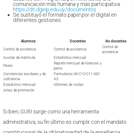
comunicación más humana y más participativa.
https://dti.dgeip.edu.uy/documentos
Se sustituyó el formato papel por el digital en
diferentes gestiones:
Alumnos
Docentes
No docentes
Control de
Control de asistencia
Control de asistencia
asistencia
Auxiliar de matrícula
Estadístico mensual
Reporte mensual de licencias y
Pases
paros
Constancias escolares y de
Formularios:04-C10-C11-042-
suficiencia
A3
Estadístico mensual
Informes de visitas
Actas de promoción
Si bien, GURI surge como una herramienta
administrativa, su fin último es cumplir con el mandato
constitucional de la obligatoriedad de la enseñanza