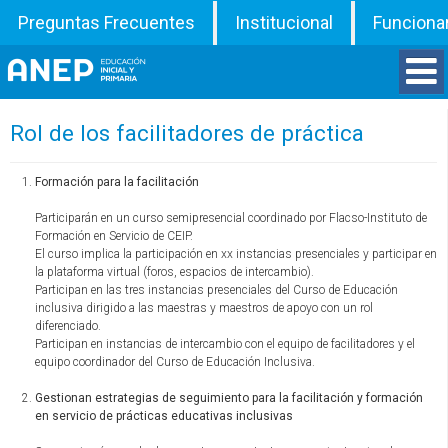
Preguntas Frecuentes
Institucional
Funciona
Divisiones
Rol de los facilitadores de práctica
Departamentos
Formación para la facilitación
Participarán en un curso semipresencial coordinado por Flacso-Instituto de
Inspecciones
Formación en Servicio de CEIP.
El curso implica la participación en xx instancias presenciales y participar en
la plataforma virtual (foros, espacios de intercambio).
Programas
Participan en las tres instancias presenciales del Curso de Educación
inclusiva dirigido a las maestras y maestros de apoyo con un rol
diferenciado.
ATD
Participan en instancias de intercambio con el equipo de facilitadores y el
equipo coordinador del Curso de Educación Inclusiva.
Documentos
Gestionan estrategias de seguimiento para la facilitación y formación
en servicio de prácticas educativas inclusivas