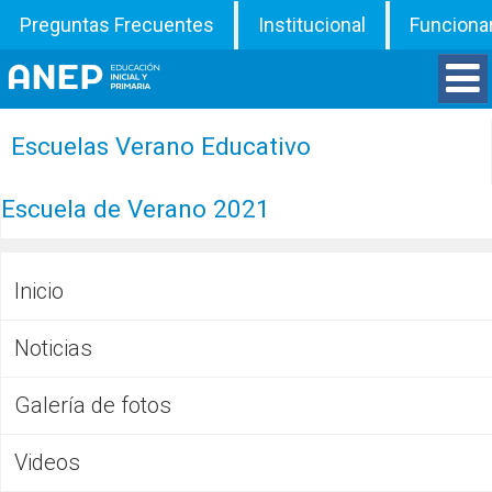
Preguntas Frecuentes
Institucional
Funciona
Divisiones
Escuelas Verano Educativo
Departamentos
Escuela de Verano 2021
Inspecciones
Inicio
Programas
Noticias
ATD
Galería de fotos
Documentos
Videos